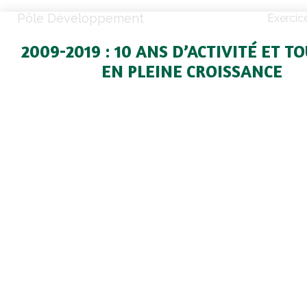
Pôle Développement
Exercic
2009-2019 : 10 ANS D’ACTIVITÉ ET T
EN PLEINE CROISSANCE
Une production à plein régime
Dix ans après sa création, Cavac Biomaté
désormais reconnue comme une entreprise lea
transformation des fibres végétales en is
SainteGemme-la-Plaine en Vendée, plus de 15 
de pailles (majoritairement du chanvre) s
transformées chaque année dans notre u
défibrage ». Les défibreurs tournent en cont
efforts portent actuellement sur des 
productivité. La qualité de la fibre fait égalem
d’une attention soutenue pour satisfaire les