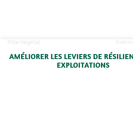
Pôle Végétal
Exercic
AMÉLIORER LES LEVIERS DE RÉSILIE
EXPLOITATIONS
HVE : les certifications ont plu
triplé
Pour cette année 2022, le nombre d’expl
certifiées en HVE est passé de 66 à 227