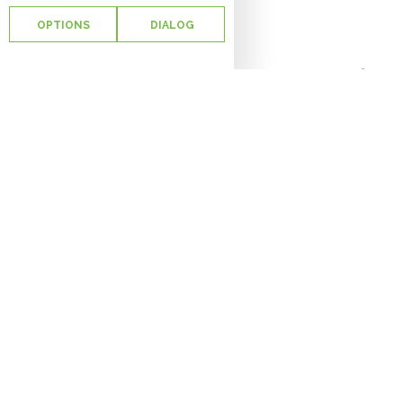
OPTIONS
DIALOG
Un
no
La ba
l’insu
alime
avons
contex
à être