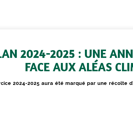
LAN 2024-2025 : UNE ANN
FACE AUX ALÉAS CL
rcice 2024-2025 aura été marqué par une récolte d
e de -46% par rapport à la collecte d’été 2023.
onséquences de cette très faible collecte sur notre territ
les producteurs que pour la coopérative, de surcroît 
aux.