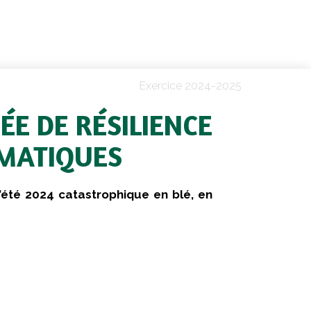
Exercice 2024-2025
ÉE DE RÉSILIENCE
IMATIQUES
’été 2024 catastrophique en blé, en
oire ont été lourdes financièrement tant
dans une tendance baissière des cours