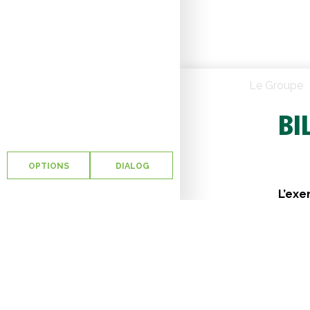
Le Groupe
BI
OPTIONS
DIALOG
L’exe
baiss
Les c
pour 
mondi