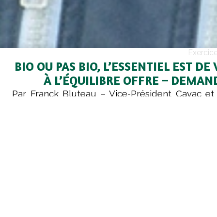
Exercic
BIO OU PAS BIO, L’ESSENTIEL EST DE 
À L’ÉQUILIBRE OFFRE – DEMAN
Par Franck Bluteau – Vice-Président Cavac et
de la commission céréales et du groupement Bi
On ne le dira jamais assez mais il n’y a pas 
agricole qui puisse échapper à cette logique
sont toujours soumis à la loi de l’offre et de 
et le Bio n’échappe pas à la règle. Se retr
une filière donnée avec trop de disponibilité