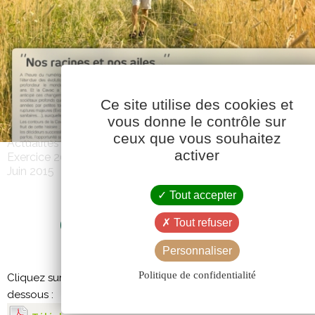
Ce site utilise des cookies et
vous donne le contrôle sur
ceux que vous souhaitez
Actualités
activer
Exercice 2014-2015
Juin 2015
Tout accepter
CAVAC INFOS 482 – JUIN 20
Tout refuser
Personnaliser
Politique de confidentialité
Cliquez sur l’image pour afficher le PDF, ou téléchargez-le à pa
dessous :