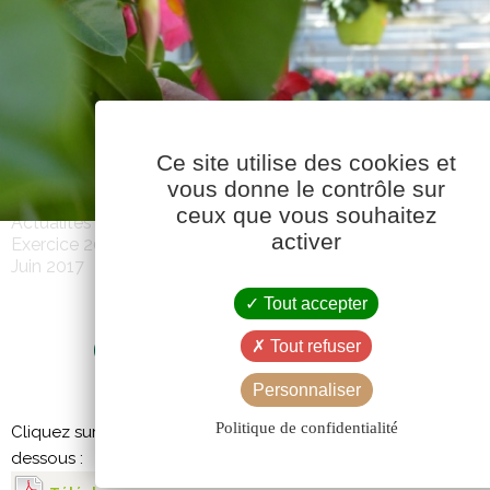
Ce site utilise des cookies et
vous donne le contrôle sur
ceux que vous souhaitez
Actualités
activer
Exercice 2016-2017
Juin 2017
Tout accepter
CAVAC INFOS 504 – JUIN 20
Tout refuser
Personnaliser
Politique de confidentialité
Cliquez sur l’image pour afficher le PDF, ou téléchargez-le à pa
dessous :