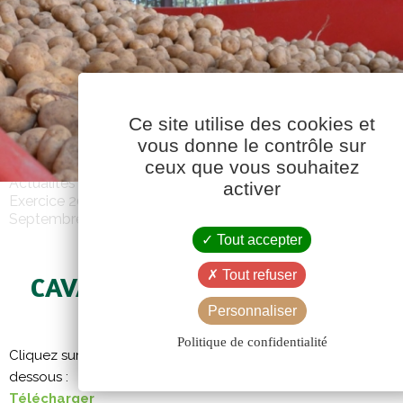
Ce site utilise des cookies et
vous donne le contrôle sur
ceux que vous souhaitez
Actualités
activer
Exercice 2020-2021
Septembre 2020
Tout accepter
Tout refuser
CAVAC INFOS 538 – SEPTEMBR
Personnaliser
Politique de confidentialité
Cliquez sur l’image pour afficher le PDF, ou téléchargez-le à pa
dessous :
Télécharger