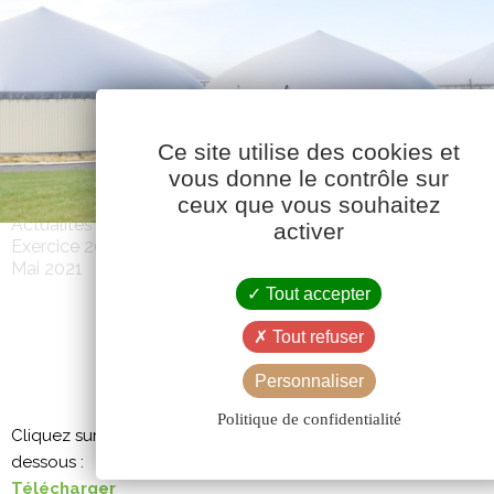
Ce site utilise des cookies et
vous donne le contrôle sur
ceux que vous souhaitez
Actualités
activer
Exercice 2020-2021
Mai 2021
Tout accepter
Tout refuser
CAVAC INFOS 546 – MAI 20
Personnaliser
Politique de confidentialité
Cliquez sur l’image pour afficher le PDF, ou téléchargez-le à pa
dessous :
Télécharger