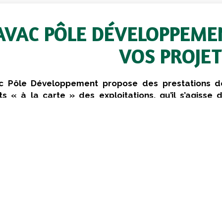
AVAC PÔLE DÉVELOPPEME
VOS PROJET
c Pôle Développement
propose des prestations d
ts « à la carte » des exploitations, qu’il s’agisse d
tion ou d’un changement de système de production
.
 Pôle Développement est un service d’accompagnement de
rojets d’installation, de transmission, d’évolution d’
loitation, le contexte agro-environnemental, l’impact tech
nalysés en profondeur… sans oublier les aspects humains et
Objectifs de Cavac Pôle D