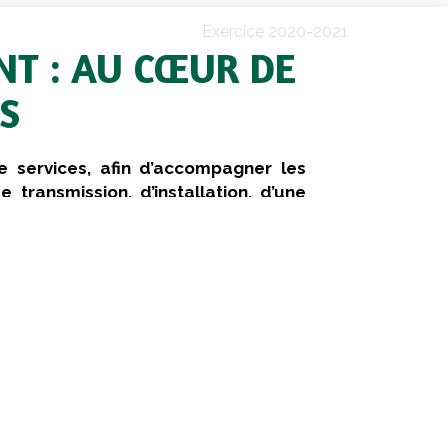
Exercice 2020-2021
NT : AU CŒUR DE
S
e services, afin d’accompagner les
e transmission, d’installation, d’une
s exploitations en réflexion tant sur
un système de production. La stratégie
nique, économique et financier du projet
 organisationnel.
éveloppement