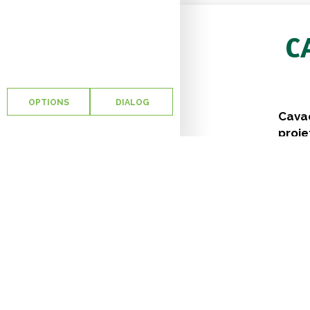
C
OPTIONS
DIALOG
Cava
proje
évolu
Cavac
des p
d’exp
sont a