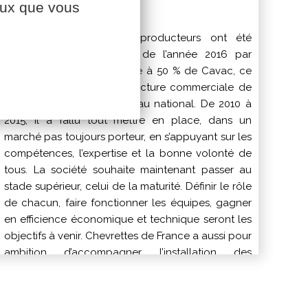
ceux que vous
Plus de 6000 jeunes reproducteurs ont été
commercialisés au cours de l’année 2016 par
Chevrettes de France, filiale à 50 % de Cavac, ce
qui en fait la première structure commerciale de
génétique caprine au niveau national. De 2010 à
2015, il a fallu tout mettre en place, dans un
marché pas toujours porteur, en s’appuyant sur les
compétences, l’expertise et la bonne volonté de
tous. La société souhaite maintenant passer au
stade supérieur, celui de la maturité. Définir le rôle
de chacun, faire fonctionner les équipes, gagner
en efficience économique et technique seront les
objectifs à venir. Chevrettes de France a aussi pour
ambition d’accompagner l’installation des
nouveaux éleveurs. Actuellement Chevrettes de
France travaille avec 10 pépinières, ce qui
demande un suivi technique et vétérinaire