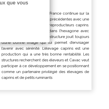
ceux que vous
La structure Chevrettes de France continue sur la
même ligne que les années précédentes avec une
forte demande de jeunes reproducteurs caprins.
Le marché se concentre dans l’hexagone avec
très peu d’exportations. La structure jouit toujours
d’une bonne image qui lui permet d’envisager
l’avenir avec sérénité. L’élevage caprins est une
production qui a une très bonne rentabilité. Les
structures recherchent des éleveurs et Cavac veut
participer à ce développement en se positionnant
comme un partenaire privilégié des élevages de
caprins et de petits ruminants