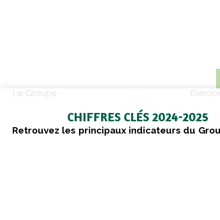
Le Groupe
Exercic
CHIFFRES CLÉS 2024-2025
Retrouvez les principaux indicateurs du Gro
pour l’exercice 2024-2025.
Le Groupe en chiffres
4 730
exploitations adhérentes