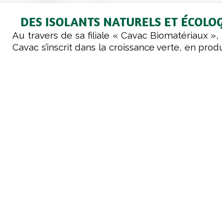
DES ISOLANTS NATURELS ET ÉCOLO
Au travers de sa filiale « Cavac Biomatériaux »,
Cavac s’inscrit dans la croissance verte, en pro
gamme d’isolants naturels à base de fibres 
(notamment chanvre et lin). Les isolants Bi
exemplaires sur le plan écologique du fait
performances en matière d’isolation thermiq
d’économies d’énergie, mais également en r
matières premières renouvelables et du
production. Les cultures de chanvre et de
nécessitent l’usage de peu d’intrants, se situe
de 100 km du site de transformation, d’où
carbone favorable.