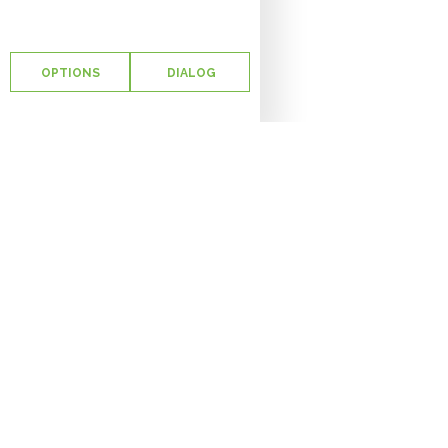
OPTIONS
DIALOG
Consu
Fort 
sens 
cette
réuss
d’une
à la 
Le ma