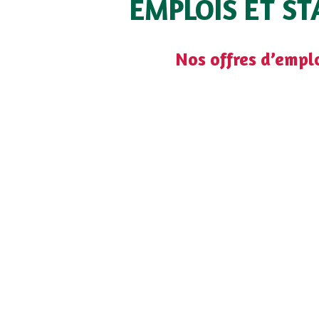
EMPLOIS ET ST
Nos offres d’empl
lter et postuler en ligne aux
offres d’emplois Groupe Ca
Notre vision des « Ressource
de plus de 1731 salariés, le Groupe Cavac met en œuvre un
du service, l’innovation et la performance. Notre polit
 stratégie avec un objectif clair : s’appuyer sur les fem
ir ensemble.
Pour cela, nous travaillons quotidienn
 culture fondée sur la capacité à entreprendre, à prog
création de valeur ajoutée pour tous nos adhérents et
nagement des salariés s’organise autour de compéten