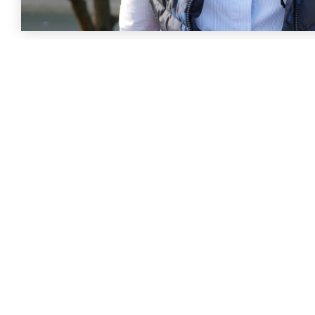
Pôle Distribution
Exercice 2018-2019
ENRICHIR NOTRE OFFRE ET 
DIFFÉRENCIER DU WEB
Par Cécile Pagès, directrice de Cavac Distribution
Alors que le nouveau concept de magasins Gamm vert 2
Invivo Retail réfléchit déjà à sa stratégie pour 2030. Jusqu’à
était assez facile. Mais la crise financière et le dévelo
commerce sont deux éléments qui ont changé radic
profession. Aujourd’hui, il semble opportun d’apporter une o
et de se différencier d’internet. Les partenariats auprès d’Invi