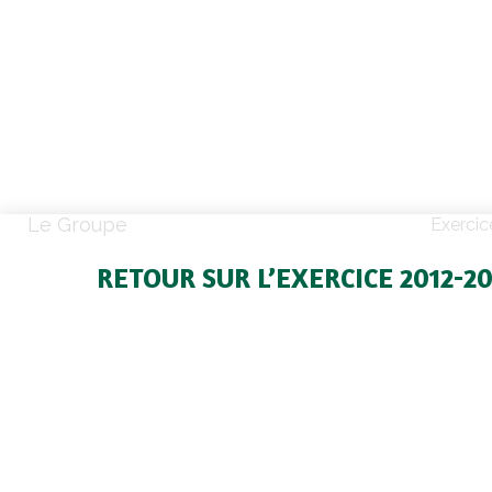
Le Groupe
Exercic
RETOUR SUR L’EXERCICE 2012-20
Contribuer au développement d’une
agric
régionale dynamique
, performante au 
économique et environnemental. S’engage
notre territoire, ses hommes et ses femmes