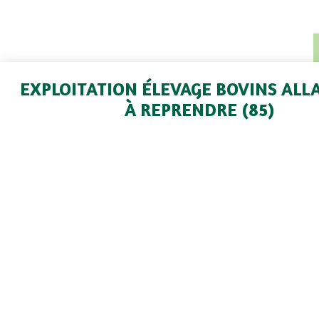
EXPLOITATION ÉLEVAGE BOVINS ALL
À REPRENDRE (85)
Mouilleron le captif
Exploitation à reprendre dans le centre 
proximité directe de La Roche sur Yon e
Nantes. La Localisation est favorable à l’acc
famille avec tous les services, emplois et 
proximité. Elle dispose d’un atelier viande bovi
capacité d’accueil de 60 vaches allaitantes 