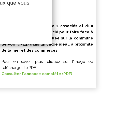
ceux que vous
Pornic (44)
Exploitation composée de 2 associés et d’un
salarié recherche un associé pour faire face à
un départ en retraite. Située sur la commune
de Pornic (44) dans un cadre idéal, à proximité
de la mer et des commerces.
Pour en savoir plus, cliquez sur l'image ou
téléchargez le PDF :
Consulter l'annonce complète (PDF)
ANNONCES CAVAC DÉVELOPPEMENT :
OFFRES DE REPRISES D'EXPLOITATIONS