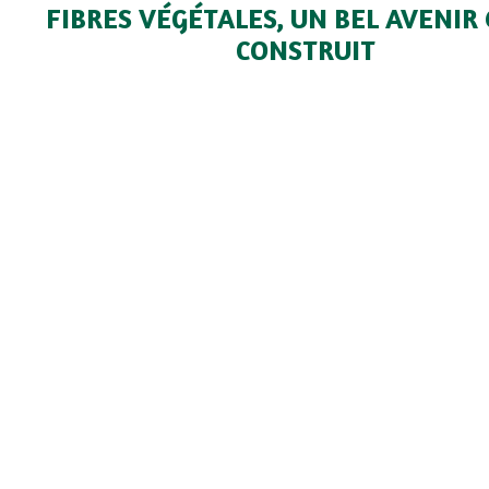
FIBRES VÉGÉTALES, UN BEL AVENIR 
CONSTRUIT
Une dynamique boostée par la R
Cavac Biomatériaux connaît à nouveau un
exercice avec une croissance de 8 % de ses ve
chiffre d’affaires qui atteint 20,5 millions d’euros
les isolants Biofib sont pleinement en phas
nouvelle règlementation environnementale «
dont les principaux objectifs sont de prioriser 
énergétique, favoriser la décarbonisation de 
diminuer l’impact carbone des nouvelles constr
garantir le confort des constructions en ca
chaleur. Tous les indicateurs sont au ve
Biomatériaux s’apprête donc à construire un