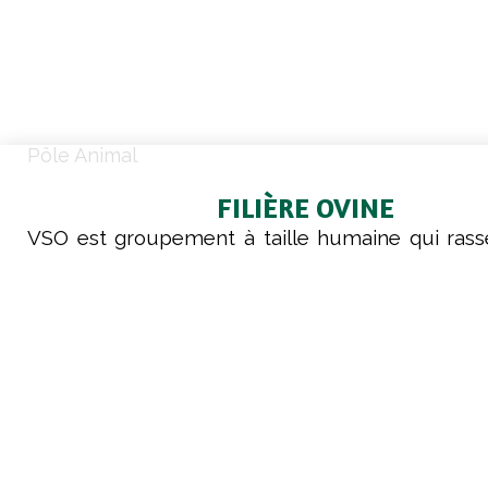
Pôle Animal
FILIÈRE OVINE
VSO est groupement à taille humaine qui ras
éleveurs ovins et caprins. Côté ovin, le group
sur le renouvellement de l’image de la prod
effet, cette production jouit d’une bonne image
consommateur et possède aussi de multipl
pour les éleveurs. En effet, la filière a des cours
même en progression ces dernières année
permet un retour sur investissement plutôt 
rapport à d’autres productions animales. Répu
pour être une production gourmande en temps, 