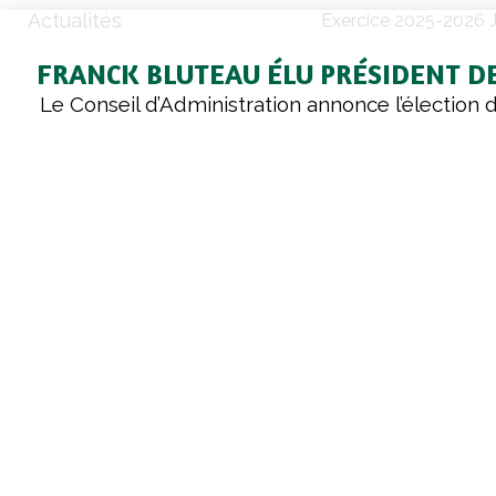
Actualités
Exercice 2025-2026 
FRANCK BLUTEAU ÉLU PRÉSIDENT DE
Le Conseil d’Administration annonce l’élection 
Bluteau à la Présidence de Cavac
Réunis à la Roche-sur-Yon le 12 janvier 2026, l
du Conseil d’Administration de Cavac ont é
Bluteau Président du Conseil d’Administration
Cavac. Il succède à Jérôme Calleau, qui a ex
fonction pendant vingt-six années.
Franck était jusqu’ici Président délégué 
bureau, président du groupement Bio et préside
Ethique France. Agé de 56 ans, il est agric
polyculture-élevage sur la commune de Jard-
Vendée où il a un atelier d’élevage de porcs et 