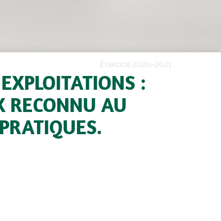
Exercice 2020-2021
 EXPLOITATIONS :
X RECONNU AU
 PRATIQUES.
ur général
ccompagnées par Cavac qui se sont vues
e-Valeur Environnementale (HVE). Que ces