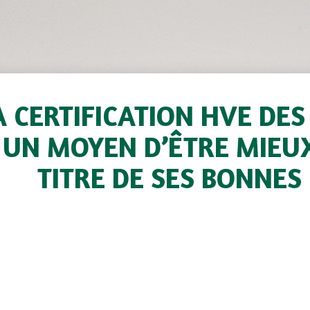
A CERTIFICATION HVE DES
UN MOYEN D’ÊTRE MIEU
TITRE DE SES BONNES
Par Jacques Bourgeais, Directe
ilà une première série d’exploitations (66 au total) a
ner voilà quelques jours, la certification officielle Haut
tants en soient félicités.