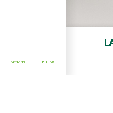
L
OPTIONS
DIALOG
Et vo
décer
exploi