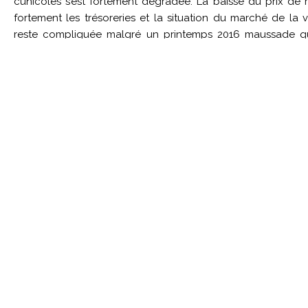
cunicoles s’est fortement dégradée. La baisse du prix de 
fortement les trésoreries et la situation du marché de la 
reste compliquée malgré un printemps 2016 maussade q
maintenir le niveau de consommation des Français. Dans c
groupement CPLB a sollicité notamment ses partenaire
d’aliments qui ont accordé une aide exceptionnelle de 15
septembre 2015.
Restructuration des sites de prod
Le groupement a fini en 2016 la restructuration et la ré
deux sites de production de Réaumur (semences et produc
femelles). La biosécurité autour des sites a été renforcée a
d’un sas de décontamination. Plusieurs zones d’accès ont ét
par des passages obligés (changement de vêtemen
notamment). Face à l’évolution du mode de renouvellement 
noyau GP), la CPLB a décidé d’arrêter un bâtiment de mult
optimiser au maximum le fonctionnement du site. Un
certification ISO 9001 est en cours pour assurer une traçabil