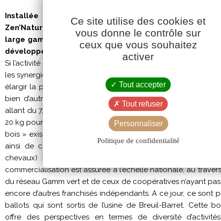
Installée dans le bocage vendéen à Breuil- Barret (85
Ce site utilise des cookies et
Zen’Nature créée par Coop’Eveil et Cavac propose de
vous donne le contrôle sur
large gamme de litières pour animaux et paillages. Depu
ceux que vous souhaitez
développe désormais de petits conditionnements.
activer
Si l’activité portait historiquement sur les copeaux de bois et l
les synergies avec l’outil de défibrage de Cavac Biomatériau
Tout accepter
élargir la palette de matières premières, avec notamment la
bien d’autres encore… Les produits sont emballés sous plu
Tout refuser
allant du 7,5 kg à 15 kg pour la paille de blé (litière et pailla
20 kg pour les copeaux utilisés en litière. A noter que le se
Personnaliser
bois » existe en qualité « Extra » et en version « Economiqu
Politique de confidentialité
ainsi de couvrir des marchés professionnels (élevages d
chevaux) mais aussi de particuliers (volailles, équidés ou
commercialisation est assurée à l’échelle nationale, au trave
du réseau Gamm vert et de ceux de coopératives n’ayant pas
encore d’autres franchisés indépendants. A ce jour, ce sont 
ballots qui sont sortis de l’usine de Breuil-Barret. Cette b
offre des perspectives en termes de diversité d’activit