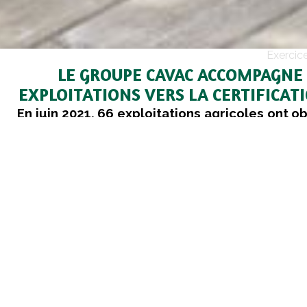
Exercic
LE GROUPE CAVAC ACCOMPAGNE
EXPLOITATIONS VERS LA CERTIFICAT
En juin 2021, 66 exploitations agricoles ont o
certification « Haute Valeur Environnementa
le cadre d’un accompagnement réalisé par 
Cavac. L’objectif est d’atteindre 300 expl
certifiées en 2022.
Un accompagnement individualisé plutô
formation collective, c’est le choix qu’a fait
Cavac pour préparer les exploitations à la cer
Haute Valeur Environnementale (HVE). A