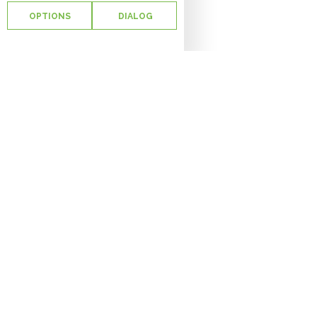
OPTIONS
DIALOG
Un an
proce
les é
le sy
l’Orga
leur 
Les p
nouve
évolu