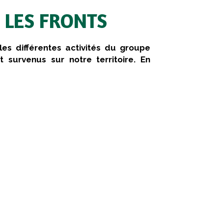
 LES FRONTS
es différentes activités du groupe
t survenus sur notre territoire. En
blématique durant toute la période. D’où
accination et aux bonnes pratiques de
oviae sur notre territoire, même si le
que vaccinale nouvelle pour les poules
. Une extension à d’autres espèces est à
uite en canard, poulet et dinde.