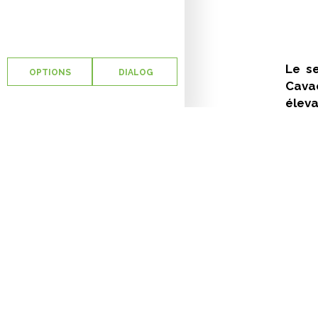
Le se
OPTIONS
DIALOG
Cavac
éleva
La fl
l’imp
désin
nombr
ponde
l’étud