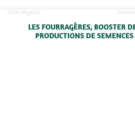
Pôle Végétal
Exercic
LES FOURRAGÈRES, BOOSTER D
PRODUCTIONS DE SEMENCES
Depuis quelques années, les surfaces en mult
de semences augmentent régulièrement. L
évolue face aux nouvelles demandes des agr
et investit pour répondre à la hausse des vol
Les éleveurs sont à la recherche d’autonomie.
enjeu dans les productions animales, a un imp
sur la vente de semences fourragères. Les
fourragers ont la cote, le marché continue de 
régulièrement et les surfaces de production 
augmentation, notamment en légumineuses (l
trèfles), surfaces qui ont été multipliées par 