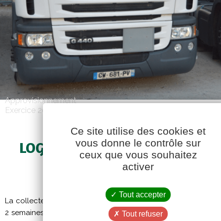
Approvisionnement
Exercice 2016-2017
Ce site utilise des cookies et
vous donne le contrôle sur
LOGISTIQUE : UNE COLLECTE 
ceux que vous souhaitez
TAMBOUR BATTANT
activer
Tout accepter
La collecte estivale était tardive en 2016 et particulièrement
2 semaines. Tout est arrivé à maturité en même temps : quels
Tout refuser