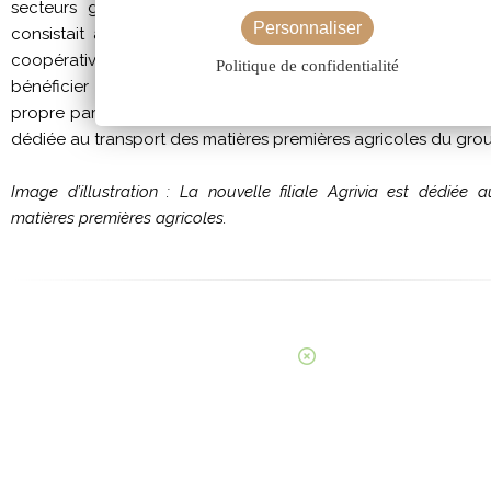
secteurs géographiques et les variétés. Pour la logistique,
Personnaliser
consistait à gérer cet afflux de marchandise. Comme cha
coopérative a fait appel à des transporteurs extérieurs, ce
Politique de confidentialité
bénéficier d’une centaine de bennes supplémentaires e
propre parc. L’exercice est marqué par la création d’Agrivia, n
dédiée au transport des matières premières agricoles du gro
Image d’illustration : La nouvelle filiale Agrivia est dédiée 
matières premières agricoles.