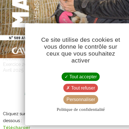
Ce site utilise des cookies et
vous donne le contrôle sur
ceux que vous souhaitez
Actualités
activer
Exercice 2024-2025
Avril 2025
Tout accepter
Tout refuser
MAG CAVAC 589 – AVRIL 20
Personnaliser
Politique de confidentialité
Cliquez sur l’image pour afficher le PDF, ou téléchargez le à pa
dessous :
Télécharger