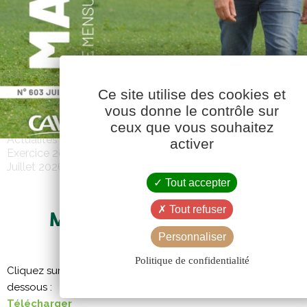
Ce site utilise des cookies et
vous donne le contrôle sur
ceux que vous souhaitez
Actualités
activer
Exercice 2025-2026
Juillet 2026
Tout accepter
Tout refuser
MAG CAVAC 603 – JUILLET 2
Personnaliser
Politique de confidentialité
Cliquez sur l’image pour afficher le PDF, ou téléchargez le à pa
dessous :
Télécharger