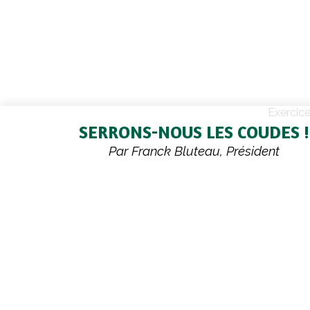
Exercic
SERRONS-NOUS LES COUDES !
Par Franck Bluteau, Président
Le contexte actuel, économique et géop
bouscule nos repères. Nous le voyons, les m
céréales sont trop bas, les charges augmentent 
énergie, carburants – et le manque de visibilit
les décisions de chacun. Nous le voyons aus
terrain: les équilibres sont plus difficiles à 
trésoreries des exploitations sont mises à 