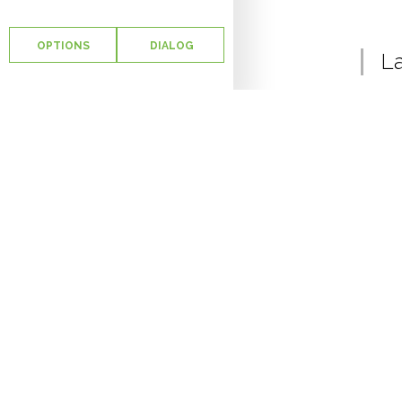
OPTIONS
DIALOG
La
Avec 
certi
ainsi
une pa
Les s
avec 
large
moyen