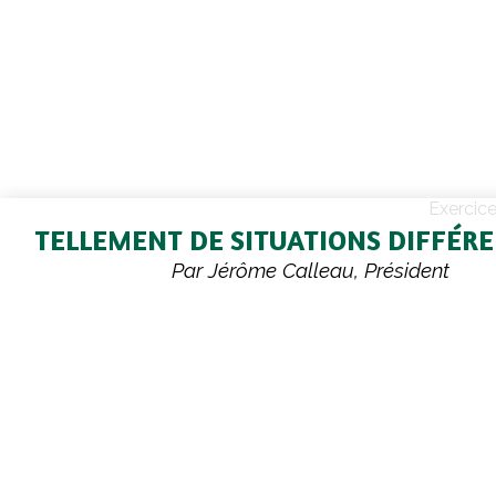
Exercic
TELLEMENT DE SITUATIONS DIFFÉR
Par Jérôme Calleau, Président
Selon l’expression « Quand on se regarde, on s
quand on se compare, on se console… ! » Et rec
que nous n’avons quand même pas connu d
région, ce que d’autres ont subi comme ab
vertigineux, zones inondées et bâtiments dévast