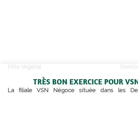
Pôle Végétal
Exercic
TRÈS BON EXERCICE POUR VS
La filiale VSN Négoce située dans les De
enregistre de très bons résultats. La collecte a
000 tonnes soit + 55 000 tonnes. Les rendem
qualité des productions végétales sont au r
que ce soit pour la récolte d’été ou d’automne. 
d’approvisionnements affichent de très bons niv
comme l’alimentation animale qui connaît to