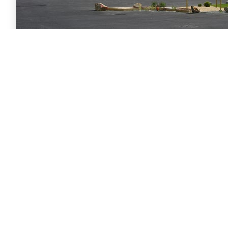
Cavac Distribution
Exercice 2014-2015
UN CHIFFRE D’AFFAIRES QUI REST
Le végétal s’en sort bien
Le chiffre d’affaires de Cavac Distribution se stabilise d
exercices aux alentours de 29 millions d’euros. Dans 
marché compliqué pour les jardineries, c’est plutôt une satisfac
de distribution du groupe Cavac continue à bien résist