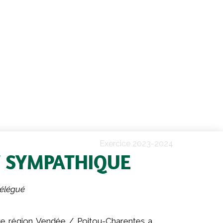
Exercice 2023-2024
T SYMPATHIQUE
Délégué
otre région Vendée / Poitou-Charentes a