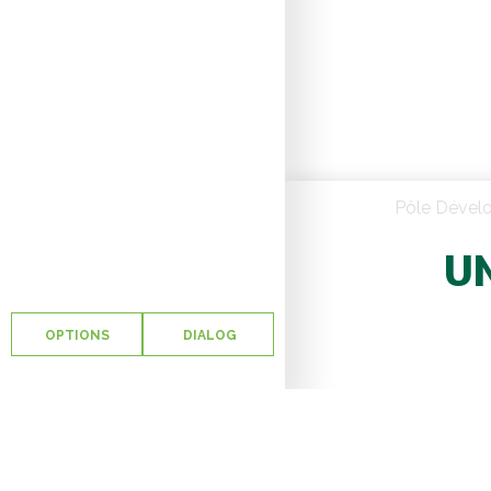
Pôle Dével
UN
OPTIONS
DIALOG
Biopor
distr
d’off
arriv