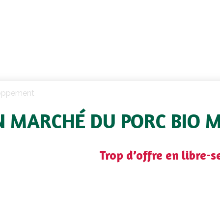
oppement
 MARCHÉ DU PORC BIO 
Trop d’offre en libre-s
c a terminé l’exercice 2019 avec un chiffre d’affaire en bai
ibution GMS depuis le deuxième semestre 2018. Après pl
re au rayon charcuterie de la GMS, les grandes marques nati
ées massivement sur le marché depuis mars 2018 en d