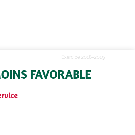
Exercice 2018-2019
MOINS FAVORABLE
ervice
sse du fait d’une évolution défavorable en
usieurs années marquées par un manque
onales et les marques distributeurs sont
oublant voire triplant le nombre de