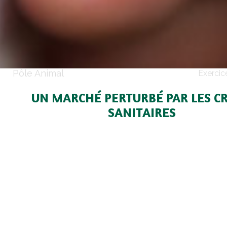
Pôle Animal
Exercic
UN MARCHÉ PERTURBÉ PAR LES CR
SANITAIRES
L’exercice aura été marqué par deux crises 
majeures avec des effets opposés. La 
épidémique porcine qui touche les Etats-Un
le prix américain alors que la peste porcine
qui s’étend en Europe de l’Est a pesé su
européen suite à la fermeture du marché rus
L’Europe qui exportait en Russie 700 000 tonnes