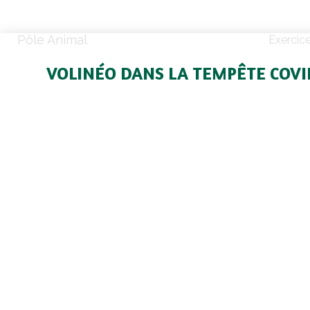
Pôle Animal
Exercic
VOLINÉO DANS LA TEMPÊTE COVI
Des situations disparates selo
filières avicoles
A l’entrée en vigueur du confinement, le
d’approvisionnement avicoles se sont ad
bouleversement des débouchés et aux effet
des restrictions sanitaires.
Le durcissement des mesures vis-à-vis du cor
d’abord suscité la peur de manquer. La semai
confinement, les ventes en GMS ont bondi de 3