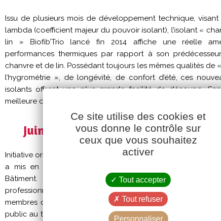
Issu de plusieurs mois de développement technique, visant 
lambda (coefficient majeur du pouvoir isolant), l’isolant « ch
lin » Biofib’Trio lancé fin 2014 affiche une réelle amé
performances thermiques par rapport à son prédécesseur
chanvre et de lin. Possédant toujours les mêmes qualités de 
l’hygrométrie », de longévité, de confort d’été, ces nou
isolants offrent une plus grande facilité de découpe. San
meilleure compétitivité prix !
Ce site utilise des cookies et
vous donne le contrôle sur
Juin 2015 – Création du Club Biofib’ 
ceux que vous souhaitez
activer
Initiative originale pour une structure de type PME, la marque B
a mis en place une opération « séduction » auprès de
Bâtiment. Un double objectif : s’appuyer sur un résea
Tout accepter
professionnels, formés à la pose des isolants Biofib’ mais a
Tout refuser
membres du Club Biofib’ Expert, une meilleure visibilité vis
public au travers de nos communications, présences salons et
Personnaliser