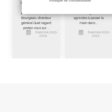
Politique de confidentialité
Regards croisés avec
Par Jérôme Calleau,
Jérôme Calleau,
Président Nombreux ont
président et Jacques
été les négociants
Bourgeais, directeur
agricoles à passer la
général Quel regard
main dans ...
portez-vous sur ...
Exercice 2023-
Exercice 2022-
2024
2023