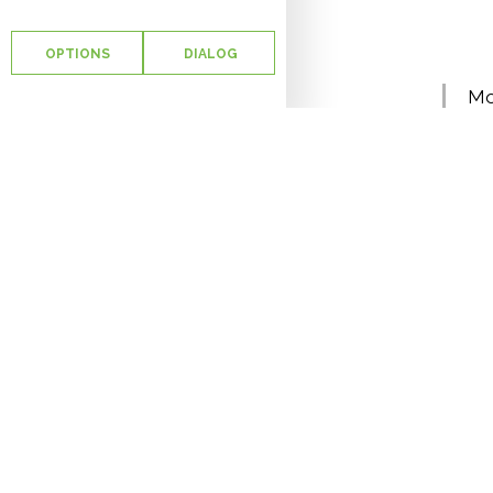
OPTIONS
DIALOG
Mo
Explo
de di
Le sit
• L’e
produ
– Les