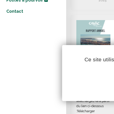
Postes à pourvoir
2025
Contact
Ce site util
Rapport Annuel
Cavac 2019-2020
Cliquez sur l’image pour
afficher le PDF, ou
téléchargez-le à partir
du lien ci-dessous
:Télécharger