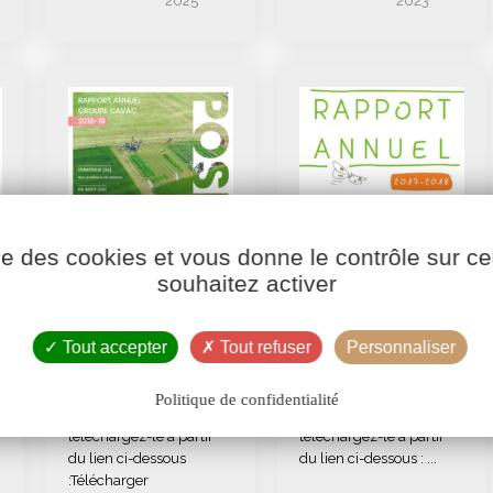
2025
2023
ise des cookies et vous donne le contrôle sur 
Rapport Annuel
Rapport Annuel
souhaitez activer
Cavac 2018-2019
Cavac 2017-2018
Tout accepter
Tout refuser
Personnaliser
Cliquez sur l’image pour
Cliquez sur l’image pour
Politique de confidentialité
afficher le PDF, ou
afficher le PDF, ou
téléchargez-le à partir
téléchargez-le à partir
du lien ci-dessous
du lien ci-dessous : ...
:Télécharger