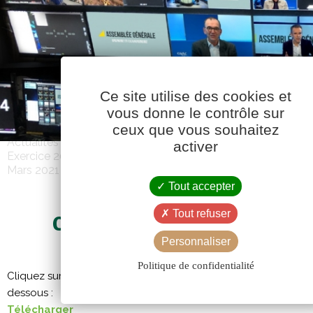
Ce site utilise des cookies et
vous donne le contrôle sur
ceux que vous souhaitez
Actualités
activer
Exercice 2020-2021
Mars 2021
Tout accepter
Tout refuser
CAVAC INFOS 544 – MARS 2
Personnaliser
Politique de confidentialité
Cliquez sur l’image pour afficher le PDF, ou téléchargez-le à pa
dessous :
Télécharger