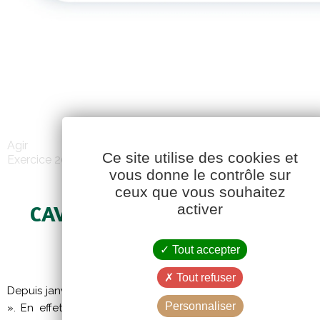
Agir
Ce site utilise des cookies et
Exercice 2012-2013
vous donne le contrôle sur
ceux que vous souhaitez
activer
CAVAC, ORGANISME DE FORM
CERTIPHYTO
Tout accepter
Tout refuser
Depuis janvier 2010, Cavac organise des sessions de formatio
Personnaliser
». En effet, tout utilisateur professionnel de produits phyto