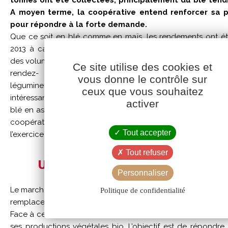
tonnes ont été collectées, principalement du blé tend
A moyen terme, la coopérative entend renforcer sa p
pour répondre à la forte demande.
Que ce soit en blé comme en maïs, les rendements ont ét
2013 à cause des conditions météorologiques défavorables
des volumes de blé a été valorisée en panification, la quali
Ce site utilise des cookies et
rendez- vous. Des premiers tests d’association de
vous donne le contrôle sur
légumineuse (pois) ont été menés sur le terrain. La tech
ceux que vous souhaitez
intéressante au niveau agronomique. Les résultats sont en
activer
blé en association obtient un rendement équivalent à celui 
coopérative va poursuivre ses essais à plus grande é
Tout accepter
l’exercice 2014/2015.
Tout refuser
Une forte demande d’origine fran
Personnaliser
Le marché national exige de plus en plus de céréales d’origi
Politique de confidentialité
remplacement de ses autres sources d’approvisionnemen
Face à cette demande de plus en plus prégnante, Cavac en
ses productions végétales bio. L’objectif est de répondr