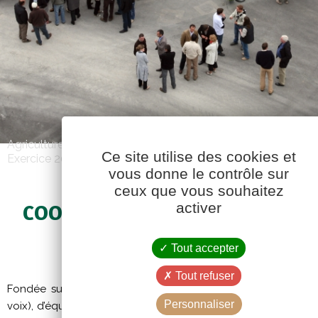
Agriculture Durable
Ce site utilise des cookies et
Exercice 2012-2013
vous donne le contrôle sur
ceux que vous souhaitez
activer
COOPÉRATIVE, UN MODÈLE DU
PAR ESSENCE
Tout accepter
Tout refuser
Fondée sur les principes de solidarité, de démocratie (
Personnaliser
voix), d’équité, d’acapitalisme et d’intérêt pour l’ensemble de