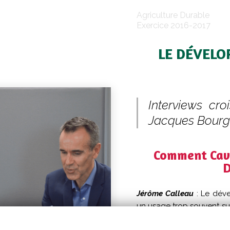
Agriculture Durable
Exercice 2016-2017
LE DÉVELO
Interviews cr
Jacques Bourge
Comment Cava
D
Jérôme Calleau
: Le dév
un usage trop souvent sup
le vert est déjà notre 