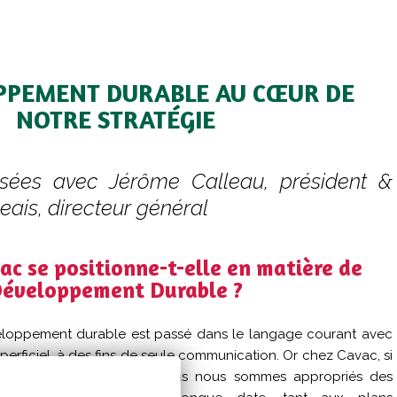
PPEMENT DURABLE AU CŒUR DE
NOTRE STRATÉGIE
oisées avec Jérôme Calleau, président &
ais, directeur général
c se positionne-t-elle en matière de
éveloppement Durable ?
eloppement durable est passé dans le langage courant avec
erficiel, à des fins de seule communication. Or chez Cavac, si
couleur depuis toujours, nous nous sommes appropriés des