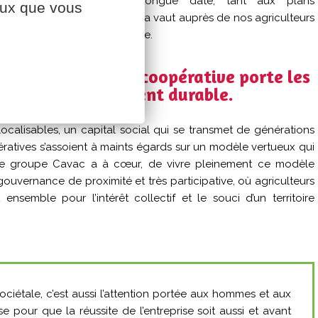
 et très concrètes de longue date, tant aux plans
ceux que vous
ial et de gouvernance. Cela vaut auprès de nos agriculteurs
rne au sein de la coopérative.
ar construction la coopérative porte les
 d’un développement durable.
ocalisables, un capital social qui se transmet de générations
ratives s’assoient à maints égards sur un modèle vertueux qui
. Le groupe Cavac a à cœur, de vivre pleinement ce modèle
gouvernance de proximité et très participative, où agriculteurs
ensemble pour l’intérêt collectif et le souci d’un territoire
ociétale, c’est aussi l’attention portée aux hommes et aux
e pour que la réussite de l’entreprise soit aussi et avant