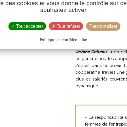
démarches vertueuses
ise des cookies et vous donne le contrôle sur 
environnementaux que soc
souhaitez activer
sociétaires comme en inte
Tout accepter
Tout refuser
Personnaliser
Par nature et p
gênes
Politique de confidentialité
Jérôme Calleau
: non-dél
en générations, les coopé
s’inscrit dans la durée
coopératif à travers une 
élus et salariés œuvrent 
dynamique.
« La responsabilité s
femmes de l’entrepris